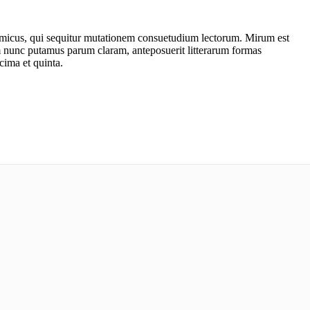
amicus, qui sequitur mutationem consuetudium lectorum. Mirum est
m nunc putamus parum claram, anteposuerit litterarum formas
cima et quinta.