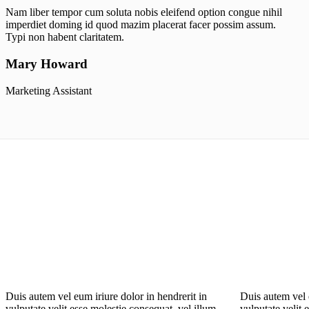
Nam liber tempor cum soluta nobis eleifend option congue nihil
imperdiet doming id quod mazim placerat facer possim assum.
Typi non habent claritatem.
Mary Howard
Marketing Assistant
Duis autem vel eum iriure dolor in hendrerit in
Duis autem vel e
vulputate velit esse molestie consequat, vel illum
vulputate velit 