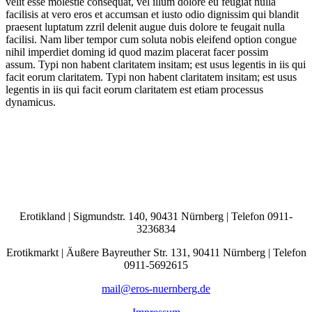
velit esse molestie consequat, vel illum dolore eu feugiat nulla
facilisis at vero eros et accumsan et iusto odio dignissim qui blandit
praesent luptatum zzril delenit augue duis dolore te feugait nulla
facilisi. Nam liber tempor cum soluta nobis eleifend option congue
nihil imperdiet doming id quod mazim placerat facer possim
assum. Typi non habent claritatem insitam; est usus legentis in iis qui
facit eorum claritatem. Typi non habent claritatem insitam; est usus
legentis in iis qui facit eorum claritatem est etiam processus
dynamicus.
Erotikland |
Sigmundstr. 140,
90431 Nürnberg
| Telefon 0911-
3236834
Erotikmarkt |
Äußere Bayreuther Str. 131,
90411 Nürnberg
| Telefon
0911-5692615
mail@eros-nuernberg.de