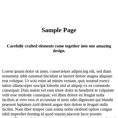
Sample Page
Carefully crafted elements come together into one amazing
design.
Lorem ipsum dolor sit amet, consectetuer adipiscing elit, sed diam
nonummy nibh euismod tincidunt ut laoreet dolore magna aliquam
erat volutpat. Ut wisi enim ad minim veniam, quis nostrud exerci
tation ullamcorper suscipit lobortis nisl ut aliquip ex ea commodo
consequat. Duis autem vel eum iriure dolor in hendrerit in vulputate
velit esse molestie consequat, vel illum dolore eu feugiat nulla
facilisis at vero eros et accumsan et iusto odio dignissim qui blandit
praesent luptatum zzril delenit augue duis dolore te feugait nulla
facilisi. Nam liber tempor cum soluta nobis eleifend option congue
nihil imperdiet doming id quod mazim placerat facer possim