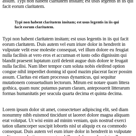
assum. Typi non habent claritatem insitam; est usus legentis in iis qui
facit eorum claritatem.
Typi non habent claritatem insitam; est usus legentis in iis qui
facit eorum claritatem.
Typi non habent claritatem insitam; est usus legentis in iis qui facit
eorum claritatem. Duis autem vel eum iriure dolor in hendrerit in
vulputate velit esse molestie consequat, vel illum dolore eu feugiat
nulla facilisis at vero eros et accumsan et iusto odio dignissim qui
blandit praesent luptatum zzril delenit augue duis dolore te feugait
nulla facilisi. Nam liber tempor cum soluta nobis eleifend option
congue nihil imperdiet doming id quod mazim placerat facer possim
assum. Claritas est etiam processus dynamicus, qui sequitur
mutationem consuetudium lectorum. Mirum est notare quam littera
gothica, quam nunc putamus parum claram, anteposuerit litterarum
formas humanitatis per seacula quarta decima et quinta decima.
Lorem ipsum dolor sit amet, consectetuer adipiscing elit, sed diam
nonummy nibh euismod tincidunt ut laoreet dolore magna aliquam
erat volutpat. Ut wisi enim ad minim veniam, quis nostrud exerci
tation ullamcorper suscipit lobortis nisl ut aliquip ex ea commodo
consequat. Duis autem vel eum iriure dolor in hendrerit in vulputate